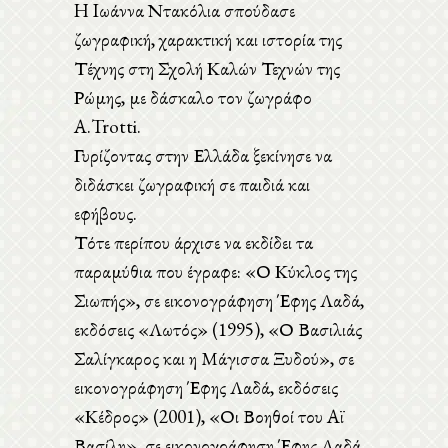
H Iωάννα Ντακόλια σπούδασε
ζωγραφική, χαρακτική και ιστορία της
Τέχνης στη Σχολή Καλών Τεχνών της
Ρώμης, με δάσκαλο τον ζωγράφο
Α.Trotti.
Γυρίζοντας στην Ελλάδα ξεκίνησε να
διδάσκει ζωγραφική σε παιδιά και
εφήβους.
Τότε περίπου άρχισε να εκδίδει τα
παραμύθια που έγραφε: «Ο Κύκλος της
Σιωπής», σε εικονογράφηση Έφης Λαδά,
εκδόσεις «Λωτός» (1995), «Ο Βασιλιάς
Σαλίγκαρος και η Μάγισσα Ξυδού», σε
εικονογράφηση Έφης Λαδά, εκδόσεις
«Κέδρος» (2001), «Οι Βοηθοί του Αϊ
Βασίλη», σε εικονογράφηση Έφης Λαδά,