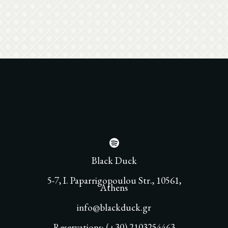
Black Duck
5-7, I. Paparrigopoulou Str., 10561,
Athens
info@blackduck.gr
Reservations: (+30) 2103254463