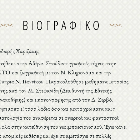
ΒΙΟΓΡΑΦΙΚΌ
δωρής Χαριζάκης
ννήθηκε στην Αθήνα. Σπούδασε γραφικές τέχνες στην
ΤΟ και ζωγραφική με τον Ν. Κληρονόμο και την
ύπτρια Ν. Γιαννίκου. Παρακολούθησε μαθήματα Ιστορίας
χνης από τον Μ. Στεφανίδη (Διευθυντή της Εθνικής
νακοθήκης) και εικονογράφησης από τον Δ. Ζερβό.
ησιμοποιεί τόσο λάδια όσο και μικτά χρώματα και η
ματολογία του αναφέρεται σε ονειρικά και φανταστικά
νολα στην κατεύθυνση του νεοιμπρεσιονισμού. Έχει κάνει
ο ατομικές εκθέσεις και έχει συμμετάσχει σε πολλές