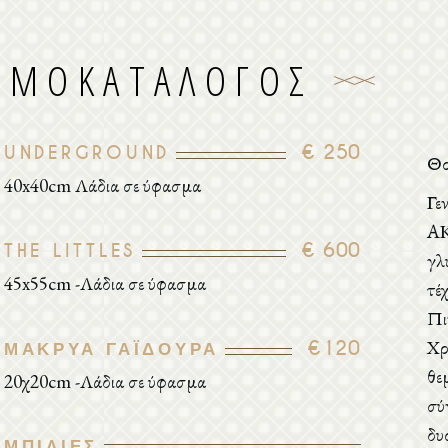
ΙΜΟΚΑΤΆΛΟΓΟΣ
€ 250
UNDERGROUND
Θο
40x40cm Λάδια σε ύφασμα
Γε
ΑΚ
€ 600
THE LITTLES
γλ
45x55cm -Λάδια σε ύφασμα
τέ
Πι
Χρ
€120
ΜΑΚΡΥΆ ΓΑΪΔΟΎΡΑ
θε
20χ20cm -Λάδια σε ύφασμα
σύ
δυ
ΜΠΊΛΙΕΣ