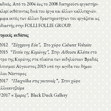
αδικές. Από το 2004 έως το 2008 διατηρούσε εργαστήρι-
αλερί εκθέτοντας δικά του έργα και άλλων καλλιτεχνών.
μερα εκτός των άλλων δραστηριοτήτων του εργάζεται ως
εδιαστής στην FOLLI FOLLIE GROUP.
ομικές εκθέσεις
/2012
“Σύγχρονη Εύα”
, Στο χώρο
Cabaret Voltaire
2015
“Τοπία της Κορώνης”
, Στην
A
ίθουσα Κλάπα
στο
ντρο της Κορώνης στα πλαίσια των εκδηλώσεων Βραδιές
λιτισμού Αύγουστος 2015 υπό την αιγίδα του δήμου
λου Νέστορος
/2017
“Παιχνίδια στις γειτονιές
“, Στον χώρο
λλικαντζούρα
/2017 «
Ίμερος”,
Black Duck Gallery