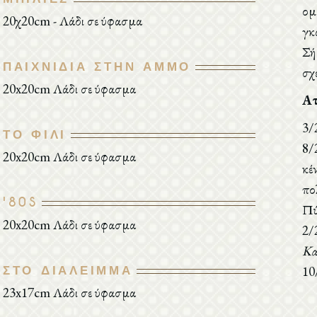
ομ
20χ20cm - Λάδι σε ύφασμα
γκ
Σή
ΠΑΙΧΝΊΔΙΑ ΣΤΗΝ ΆΜΜΟ
σχ
20x20cm Λάδι σε ύφασμα
Ατ
3
ΤΟ ΦΙΛΊ
8/
20x20cm Λάδι σε ύφασμα
κέ
πο
'80S
Πύ
20x20cm Λάδι σε ύφασμα
2
Κα
ΣΤΟ ΔΙΆΛΕΙΜΜΑ
10
23x17cm Λάδι σε ύφασμα